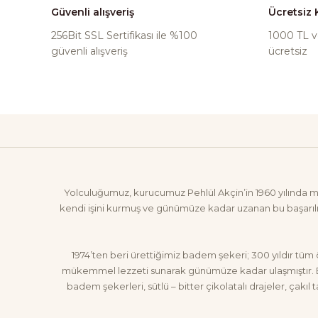
Güvenli alışveriş
Ücretsiz
256Bit SSL Sertifikası ile %100
1000 TL ve
güvenli alışveriş
ücretsiz
Yolculuğumuz, kurucumuz Pehlül Akçin’in 1960 yılında mesl
kendi işini kurmuş ve günümüze kadar uzanan bu başarılı 
1974’ten beri ürettiğimiz badem şekeri; 300 yıldır tüm 
mükemmel lezzeti sunarak günümüze kadar ulaşmıştır. Bade
badem şekerleri, sütlü – bitter çikolatalı drajeler, çakıl