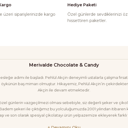
 Kargo
Hediye Paketi
 üzeri siparişlerinizde kargo
Özel günlerde sevdiklerinizi öz
hissettiren paketler.
Merivalde Chocolate & Candy
eğe adımı ile başladı. Pehlül Akçin deneyimli ustalarla çalışma fırsatı 
öykünün baş mimarı olmuştur. Hikayemiz, Pehlül Akçin’in çekirdekten 
Akçin ile devam etmektedir.
özel günlerin vazgeçilmezi olması sebebiyle, siz değerli şeker ve çikola
m şekeri ile çıktığımız bu yolculuğumuzda 2001 yılından itibaren klas
 taşı ve son olarak spesiyal çikolatayı ürün yelpazemize ekleyerek farklı
sunmak için çalışmaktayız.