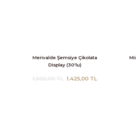
Merivalde Şemsiye Çikolata
Mix
Display (30'lu)
1.500,00 TL
1.425,00 TL