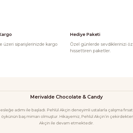
 Kargo
Hediye Paketi
 üzeri siparişlerinizde kargo
Özel günlerde sevdiklerinizi öz
hissettiren paketler.
Merivalde Chocolate & Candy
eğe adımı ile başladı. Pehlül Akçin deneyimli ustalarla çalışma fırsatı 
öykünün baş mimarı olmuştur. Hikayemiz, Pehlül Akçin’in çekirdekten 
Akçin ile devam etmektedir.