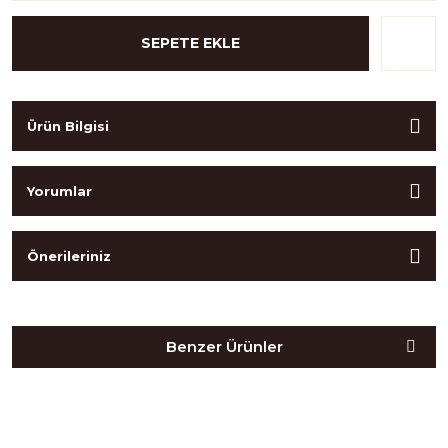
SEPETE EKLE
Ürün Bilgisi
Yorumlar
Önerileriniz
Birlikte Alabilirsiniz
Benzer Ürünler
Ürün Bulunamadı.