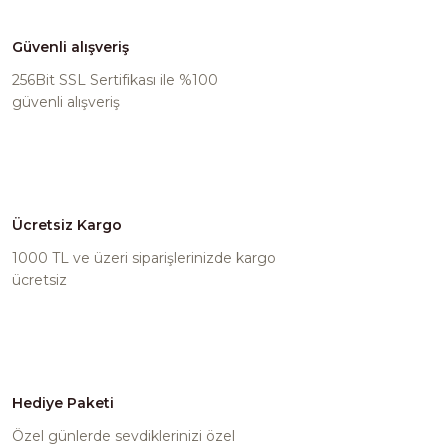
Güvenli alışveriş
256Bit SSL Sertifikası ile %100
güvenli alışveriş
Ücretsiz Kargo
1000 TL ve üzeri siparişlerinizde kargo
ücretsiz
Merivalde Sütlü Antep Fıstıklı Tablet Çikolata 80 gr
250,00 TL
Hediye Paketi
Özel günlerde sevdiklerinizi özel