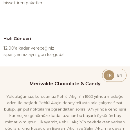
hissettiren paketler.
Hızlı Gönderi
12:00’a kadar vereceğiniz
siparişleriniz aynı gün kargoda!
TR
EN
Merivalde Chocolate & Candy
Merivalde Sütlü Fındıklı Tablet Çikolata 80 gr
Yolculuğumuz, kurucumuz Pehlül Akçin’in 1960 yılında mesleğe
adımı ile başladı. Pehlül Akçin deneyimli ustalarla çalışma fırsatı
bulup, işin püf noktalarını öğrendikten sonra 1974 yılında kendi işini
kurmuş ve günümüze kadar uzanan bu başarılı öykünün baş
220,00 TL
mimarı olmuştur. Hikayemiz, Pehlül Akçin’in çekirdekten yetişen
oğulları, ikinci kuşak olan Bayram Akçin ve Salim Akçin ile devam