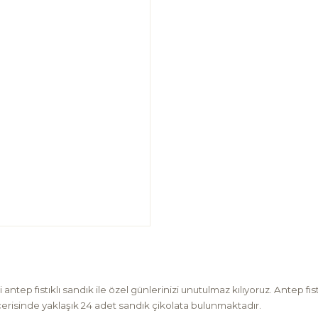
antep fıstıklı sandık ile özel günlerinizi unutulmaz kılıyoruz. Antep f
u içerisinde yaklaşık 24 adet sandık çikolata bulunmaktadır.