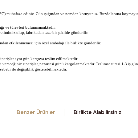
0°C) muhafaza ediniz. Gün ışığından ve nemden koruyunuz. Buzdolabına koymayın
ğı ve türevleri bulunmamaktadır.
timimiz olup, fabrikadan taze bir şekilde gönderilir.
ından etkilenmemesi için özel ambalajı ile birlikte gönderilir.
siparişler aynı gün kargoya teslim edilmektedir.
ri vereceğiniz siparişler, pazartesi günü kargolanmaktadır. Teslimat süresi 1-3 iş
ebebi ile değişiklik gösterebilmektedir.
sim, ürün açıklamalarında ve diğer konularda yetersiz gördüğünüz noktala
teşekkür ederiz.
Bu ürüne ilk yorumu siz yapın!
zuk veya görüntülenemiyor.
Benzer Ürünler
Birlikte Alabilirsiniz
Yorum Yaz
bilgiler bulunuyor.
 bulunuyor.