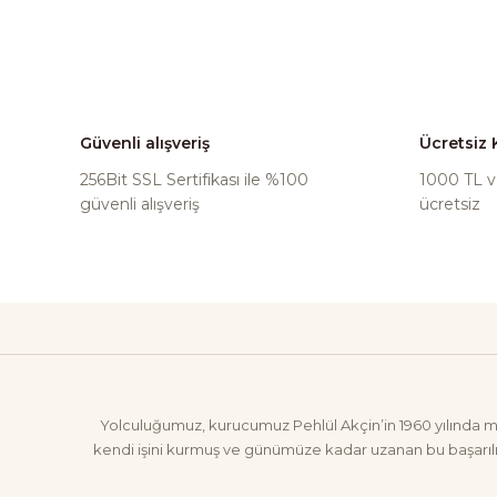
Ürün fiyatı diğer sitelerd
Bu ürüne benzer farklı alt
Güvenli alışveriş
Ücretsiz
256Bit SSL Sertifikası ile %100
1000 TL ve
güvenli alışveriş
ücretsiz
Yolculuğumuz, kurucumuz Pehlül Akçin’in 1960 yılında mesl
kendi işini kurmuş ve günümüze kadar uzanan bu başarılı 