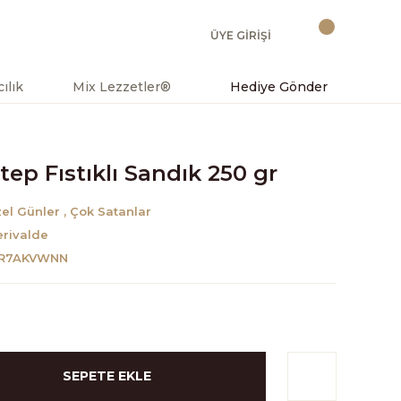
ÜYE GİRİŞİ
ılık
Mix Lezzetler®
Hediye Gönder
ep Fıstıklı Sandık 250 gr
el Günler
,
Çok Satanlar
rivalde
XR7AKVWNN
SEPETE EKLE