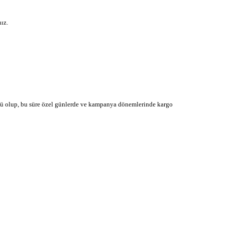
ız.
 günü olup, bu süre özel günlerde ve kampanya dönemlerinde kargo
rı öneri formunu kullanarak tarafımıza iletebilirsiniz.