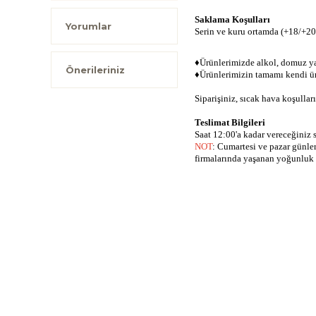
Saklama Koşulları
Yorumlar
Serin ve kuru ortamda (+18/+2
♦Ürünlerimizde alkol, domuz ya
Önerileriniz
♦Ürünlerimizin tamamı kendi üre
Siparişiniz, sıcak hava koşullar
Teslimat Bilgileri
Saat 12:00'a kadar vereceğiniz 
NOT
: Cumartesi ve pazar günle
firmalarında yaşanan yoğunluk s
Bu ürünün fiyat bilgisi, re
Görüş ve önerileriniz için 
Ürün resmi kalitesiz, bo
Ürün açıklamasında eksik 
Ürün bilgilerinde hatalar
Ürün Bulunamadı.
Ürün Bulunamadı.