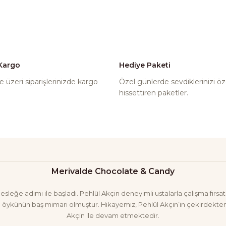
en daha pahalı.
ernatifler olmalı.
 Kargo
Hediye Paketi
 üzeri siparişlerinizde kargo
Özel günlerde sevdiklerinizi öz
Gönder
hissettiren paketler.
Merivalde Chocolate & Candy
eğe adımı ile başladı. Pehlül Akçin deneyimli ustalarla çalışma fırsatı 
öykünün baş mimarı olmuştur. Hikayemiz, Pehlül Akçin’in çekirdekten 
Akçin ile devam etmektedir.